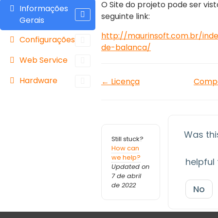
O Site do projeto pode ser vis
Informações
seguinte link:
Gerais
http://maurinsoft.com.br/inde
Configurações
de-balanca/
Web Service
Doc
Hardware
← Licença
Compa
navigation
Was this
Still stuck?
How can
we help?
helpful
Updated on
7 de abril
de 2022
No