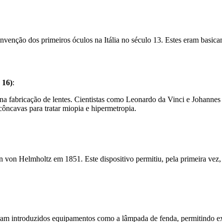
invenção dos primeiros óculos na Itália no século 13. Estes eram basi
 16)
:
na fabricação de lentes. Cientistas como Leonardo da Vinci e Johanne
côncavas para tratar miopia e hipermetropia.
on Helmholtz em 1851. Este dispositivo permitiu, pela primeira vez, a 
am introduzidos equipamentos como a lâmpada de fenda, permitindo exa