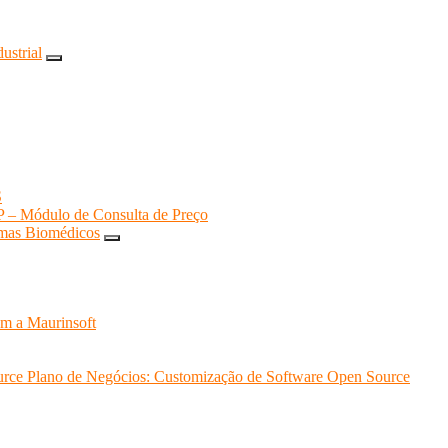
ustrial
S
P – Módulo de Consulta de Preço
emas Biomédicos
om a Maurinsoft
urce
Plano de Negócios: Customização de Software Open Source