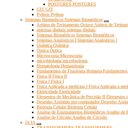
POSTGRES
POSTGRES
GIT
GIT
Python
Python
Sistemas Biomedicos
Sistemas Biomedicos
Artigos de Treinamento Octave
Artigos de Treina
sistemas digitais
sistemas digitais
Sistemas Biomédicos
Sistemas Biomédicos
Sistemas Analogicos I
Sistemas Analogicos I
Química
Química
Óptica
Óptica
Microscopia
Microscopia
microbiologia
microbiologia
Hematologia
Hematologia
Fundamentos de Fisiologia Humana
Fundamentos 
Fisica II
Fisica II
Fisica I
Fisica I
Fisica Aplicada a medicina I
Fisica Aplicada a med
Eletricidade
Eletricidade
Elementos de Mecânica de Precisão II
Elementos d
Desenho Assistido por computador
Desenho Assis
Biologia Celular
Biologia Celular
Analise de Equipamentos Biomédicos
Analise de
Analise de Circuito
Analise de Circuito
IA
IA
TRANSFORMERS
TRANSFORMERS