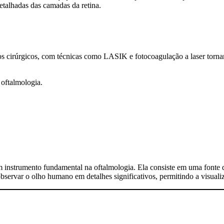
talhadas das camadas da retina.
s cirúrgicos, com técnicas como LASIK e fotocoagulação a laser torna
oftalmologia.
strumento fundamental na oftalmologia. Ela consiste em uma fonte de 
servar o olho humano em detalhes significativos, permitindo a visualiza