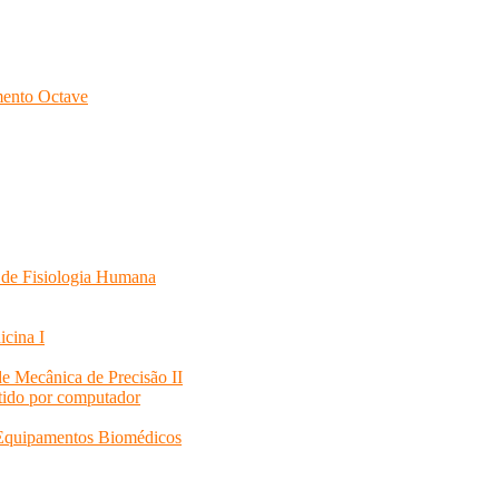
mento Octave
de Fisiologia Humana
icina I
e Mecânica de Precisão II
tido por computador
 Equipamentos Biomédicos