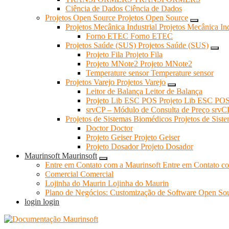
Ciência de Dados
Ciência de Dados
Projetos Open Source
Projetos Open Source
Projetos Mecânica Industrial
Projetos Mecânica Ind
Forno ETEC
Forno ETEC
Projetos Saúde (SUS)
Projetos Saúde (SUS)
Projeto Fila
Projeto Fila
Projeto MNote2
Projeto MNote2
Temperature sensor
Temperature sensor
Projetos Varejo
Projetos Varejo
Leitor de Balança
Leitor de Balança
Projeto Lib ESC POS
Projeto Lib ESC PO
srvCP – Módulo de Consulta de Preço
srvC
Projetos de Sistemas Biomédicos
Projetos de Sist
Doctor
Doctor
Projeto Geiser
Projeto Geiser
Projeto Dosador
Projeto Dosador
Maurinsoft
Maurinsoft
Entre em Contato com a Maurinsoft
Entre em Contato c
Comercial
Comercial
Lojinha do Maurin
Lojinha do Maurin
Plano de Negócios: Customização de Software Open So
login
login