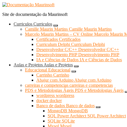
Pular
para
Site de documentação da Maurinsoft
o
conteúdo
Curriculos
Curriculos
Camille Maurin Martins
Camille Maurin Martins
Marcelo Maurin Martins – CV Online
Marcelo Maurin M
Certificados
Certificados
Curriculum Delphi
Curriculum Delphi
Desenvolvedor C/C++
Desenvolvedor C/C++
Desenvolvimento PHP
Desenvolvimento PHP
IA e Ciências de Dados
IA e Ciências de Dados
Aulas e Projetos
Aulas e Projetos
Educacional
Educacional
Carrinho
Carrinho
Abajur com Arduino
Abajur com Arduino
carreiras e competencias
carreiras e competencias
PDS e Metodologias Ágeis
PDS e Metodologias Ágeis
wordpress
wordpress
docker
docker
Banco de dados
Banco de dados
MongoDB
MongoDB
SQL Power Architect
SQL Power Architect
SQLite
SQLite
Mysql
Mysql