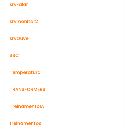
srvFalar
srvmonitor2
srvOuve
SSC
Temperatura
TRANSFORMERS
TreinamentoIA
treinamentos