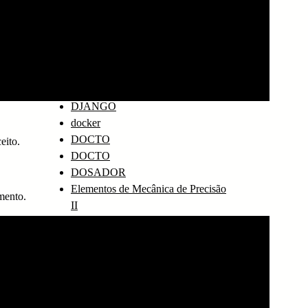
cmusphinx
CUDA
Delphi
Desenho Assistido por computador
Desenvolvimento de Software
Dicas
DJANGO
docker
DOCTO
eito.
DOCTO
DOSADOR
Elementos de Mecânica de Precisão
mento.
II
Eletricidade
ESCPOS
ESPEAK
ETIQUETAS
Fila
Fisica Aplicada a medicina I