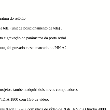
ratura do relógio.
 tela. (unit de posicionamento de tela) .
 e gravação de parâmetros da porta serial.
tura, foi gravado e esta marcado no PIN A2.
projetos, também adquiri dois novos computadores.
VIDIA 1800 com 1Gb de vídeo.
es Xeon E5620, com placa de vídeo de 2Gb , NVidia Quadro 4000.