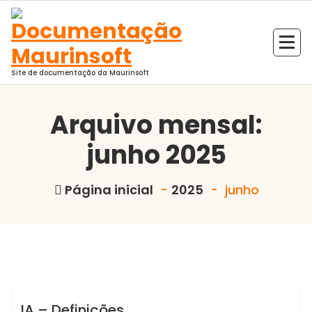
Pular
para
o
conteúdo
Site de documentação da Maurinsoft
Arquivo mensal:
junho 2025
Página inicial
-
2025
-
junho
Marcelo Martins
Ciência de Dados
IA
NLP
IA – Definições