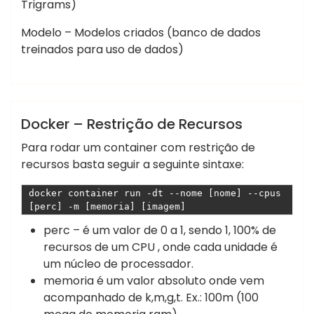
Trigrams)
Modelo – Modelos criados (banco de dados
treinados para uso de dados)
,
,
,
,
Marcelo
container
cpu
docker
memoria
Martins
restrição
docker
Docker – Restrição de Recursos
Para rodar um container com restrição de
recursos basta seguir a seguinte sintaxe:
docker container run -dt --nome [nome] --cpus 
[perc] -m [memoria] [imagem]
perc – é um valor de 0 a 1, sendo 1, 100% de
recursos de um CPU , onde cada unidade é
um núcleo de processador.
memoria é um valor absoluto onde vem
acompanhado de k,m,g,t. Ex.: 100m (100