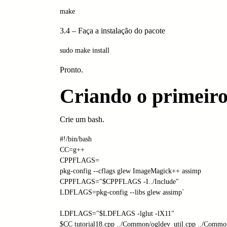
make 
3.4 – Faça a instalação do pacote
sudo make install
Pronto.
Criando o primeir
Crie um bash.
#!/bin/bash

CC=g++

CPPFLAGS=
pkg-config --cflags glew ImageMagick++ assimp
CPPFLAGS="$CPPFLAGS -I../Include"

LDFLAGS=pkg-config --libs glew assimp
`
LDFLAGS="$LDFLAGS -lglut -lX11"

$CC tutorial18.cpp ../Common/ogldev_util.cpp ../Commo