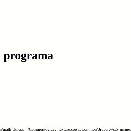
o programa
n/math_3d.cpp ../Common/ogldev_texture.cpp ../Common/3rdparty/stb_image.