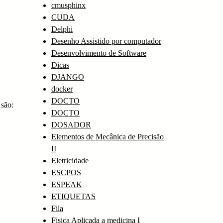
cmusphinx
CUDA
Delphi
Desenho Assistido por computador
Desenvolvimento de Software
Dicas
DJANGO
docker
DOCTO
 são:
DOCTO
DOSADOR
Elementos de Mecânica de Precisão
II
Eletricidade
ESCPOS
ESPEAK
ETIQUETAS
Fila
Fisica Aplicada a medicina I