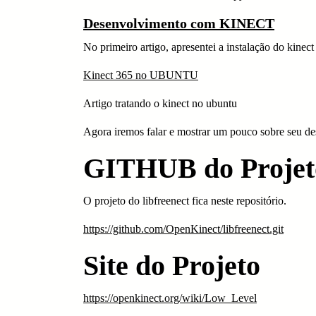
Desenvolvimento com KINECT
No primeiro artigo, apresentei a instalação do kinec
Kinect 365 no UBUNTU
Artigo tratando o kinect no ubuntu
Agora iremos falar e mostrar um pouco sobre seu d
GITHUB do Projet
O projeto do libfreenect fica neste repositório.
https://github.com/OpenKinect/libfreenect.git
Site do Projeto
https://openkinect.org/wiki/Low_Level