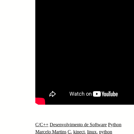
C/C++
Desenvolvimento de Software
Python
Marcelo Martins
C
,
kinect
,
linux
,
python