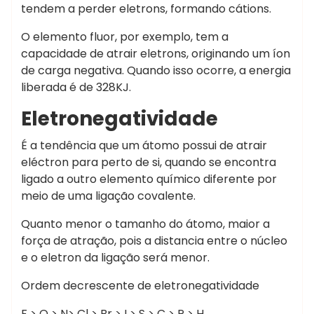
tendem a perder eletrons, formando cátions.
O elemento fluor, por exemplo, tem a
capacidade de atrair eletrons, originando um íon
de carga negativa. Quando isso ocorre, a energia
liberada é de 328KJ.
Eletronegatividade
É a tendência que um átomo possui de atrair
eléctron para perto de si, quando se encontra
ligado a outro elemento químico diferente por
meio de uma ligação covalente.
Quanto menor o tamanho do átomo, maior a
força de atração, pois a distancia entre o núcleo
e o eletron da ligação será menor.
Ordem decrescente de eletronegatividade
F > O > N> Cl > Br > I > S > C > P > H