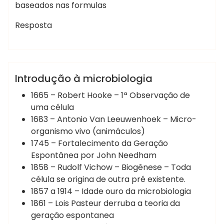
baseados nas formulas
Resposta
Marcelo Martins
Biologia Celular
Introdução à microbiologia
1665 – Robert Hooke – 1ª Observação de
uma célula
1683 – Antonio Van Leeuwenhoek – Micro-
organismo vivo (animáculos)
1745 – Fortalecimento da Geração
Espontânea por John Needham
1858 – Rudolf Vichow – Biogênese – Toda
célula se origina de outra pré existente.
1857 a 1914 – Idade ouro da microbiologia
1861 – Lois Pasteur derruba a teoria da
geração espontanea