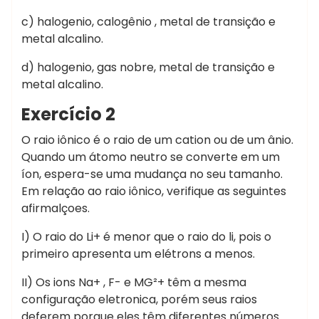
c) halogenio, calogênio , metal de transição e
metal alcalino.
d) halogenio, gas nobre, metal de transição e
metal alcalino.
Exercício 2
O raio iônico é o raio de um cation ou de um ânio.
Quando um átomo neutro se converte em um
íon, espera-se uma mudança no seu tamanho.
Em relação ao raio iônico, verifique as seguintes
afirmalçoes.
I) O raio do Li+ é menor que o raio do li, pois o
primeiro apresenta um elétrons a menos.
II) Os ions Na+ , F- e MG²+ têm a mesma
configuração eletronica, porém seus raios
deferem porque eles têm diferentes números