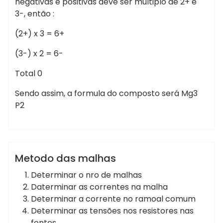
negativas e positivas deve ser multiplo de 2+ e
3-, então :
(2+) x 3 = 6+
(3-) x 2 = 6-
Total 0
Sendo assim, a formula do composto será Mg3
P2
Marcelo Martins
Eletricidade
Metodo das malhas
Determinar o nro de malhas
Daterminar as correntes na malha
Determinar a corrente no ramoal comum
Determinar as tensões nos resistores nas
fontes