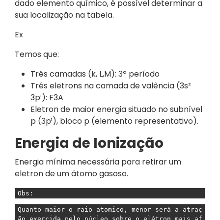
dado elemento químico, é possível determinar a
sua localização na tabela.
Ex
Temos que:
Três camadas (k, L,M): 3º período
Três eletrons na camada de valência (3s²
3p¹): F3A
Eletron de maior energia situado no subnível
p (3p¹), bloco p (elemento representativo).
Energia de Ionização
Energia mínima necessária para retirar um
eletron de um átomo gasoso.
Obs:
Quanto maior o raio atomico, menor será a atraç
ão exercida pelo núcleo sobre o elétron mais af