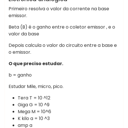
Primeiro resolva o valor da corrente na base
emissor.
Beta (B) é o ganho entre o coletor emissor , e o
valor da base
Depois calcula o valor do circuito entre a base e
o emissor.
O que preciso estudar.
b = ganho
Estudar Mile, micro, pico.
Tera T = 10 ^12
Giga G = 10 ^9
Mega M = 10^6
K kilo a = 10 ^3
amp a