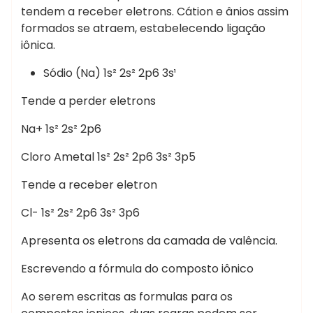
tendem a receber eletrons. Cátion e ânios assim
formados se atraem, estabelecendo ligação
iônica.
Sódio (Na) 1s² 2s² 2p6 3s¹
Tende a perder eletrons
Na+ 1s² 2s² 2p6
Cloro Ametal 1s² 2s² 2p6 3s² 3p5
Tende a receber eletron
Cl- 1s² 2s² 2p6 3s² 3p6
Apresenta os eletrons da camada de valência.
Escrevendo a fórmula do composto iônico
Ao serem escritas as formulas para os