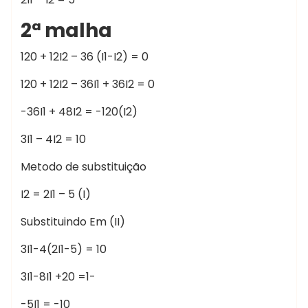
2ª malha
120 + 12I2 – 36 (I1-I2) = 0
120 + 12I2 – 36I1 + 36I2 = 0
-36I1 + 48I2 = -120(I2)
3I1 – 4I2 = 10
Metodo de substituição
I2 = 2I1 – 5 (I)
Substituindo Em (II)
3I1-4(2I1-5) = 10
3I1-8I1 +20 =1-
-5I1 = -10