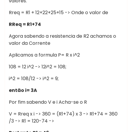
valores.
Rreq = R1 + 12+22+25+15 -> Onde o valor de
RReq = R1+74
Agora sabendo a resistencia de R2 achamos o
valor da Corrente
Aplicamos a formula P= R x i^2
108 = 12 i^2 -> 12i^2 = 108;
i^2 = 108/12 -> i^2 = 9;
então i= 3A
Por fim sabendo V e i Acha-se o R
V = Rreq x i -> 360 = (R1+74) x 3 -> R1+74 = 360
/3 -> R1 = 120-74 ->