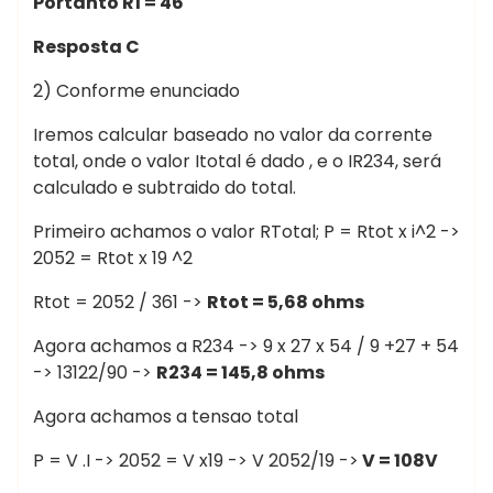
Portanto R1 = 46
Resposta C
2) Conforme enunciado
Iremos calcular baseado no valor da corrente
total, onde o valor Itotal é dado , e o IR234, será
calculado e subtraido do total.
Primeiro achamos o valor RTotal; P = Rtot x i^2 ->
2052 = Rtot x 19 ^2
Rtot = 2052 / 361 ->
Rtot = 5,68 ohms
Agora achamos a R234 -> 9 x 27 x 54 / 9 +27 + 54
-> 13122/90 ->
R234 = 145,8 ohms
Agora achamos a tensao total
P = V .I -> 2052 = V x19 -> V 2052/19 ->
V = 108V