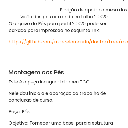
Posição de apoio na mesa dos
Visão dos pés correndo no trilho 20×20
O arquivo do Pés para perfil 20×20 pode ser
baixado para impressão no seguinte link:
https://github.com/marcelomaurin/doctor/tree/ma
Marcelo Martins
DOCTO
DOCTO
Montagem dos Pés
Este é a peça inaugural do meu TCC.
Nele dou inicio a elaboração do trabalho de
conclusão de curso.
Peça: Pés
Objetivo: Fornecer uma base, para a estrutura