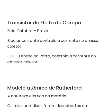
Marcelo Martins
Sistemas Analogicos I
Transistor de Efeito de Campo
5 de Outubro – Prova
Bipolar corrente controla a corrente no emissor
coletor
FET – Tensão na Porta, controla a corrente no
emissor coletor.
Marcelo Martins
Química
Sem categoria
Modelo atômico de Rutherford
A natureza elétrica da matéria.
Os raios catódicos foram descobertos em