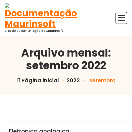
Pular
para
o
conteúdo
Site de documentação da Maurinsoft
Arquivo mensal:
setembro 2022
Página inicial
-
2022
-
setembro
Marcelo Martins
Sistemas Analogicos I
Eletronica analogica