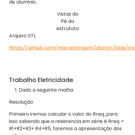
de aluminio.
Vistas do
Pé da
estrututa
Arquivo STL
https://github.com/marcelomaurin/doctor/blob/ma
Marcelo Martins
Eletricidade
Trabalho Eletricidade
Dado a seguinte malha
Resolução
Primeiro iremos calcular o valor do Rreq, para
isso sabendo que a resistencia em série é Rreq =
R1+R2+R3+ R4+R5, faremos a apresentação dos