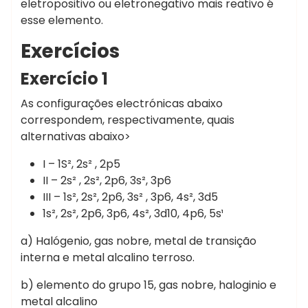
eletropositivo ou eletronegativo mais reativo é
esse elemento.
Exercícios
Exercício 1
As configurações electrónicas abaixo
correspondem, respectivamente, quais
alternativas abaixo>
I – 1S², 2s² , 2p5
II – 2s² , 2s², 2p6, 3s², 3p6
III – 1s², 2s², 2p6, 3s² , 3p6, 4s², 3d5
1s², 2s², 2p6, 3p6, 4s², 3d10, 4p6, 5s¹
a) Halógenio, gas nobre, metal de transição
interna e metal alcalino terroso.
b) elemento do grupo 15, gas nobre, haloginio e
metal alcalino