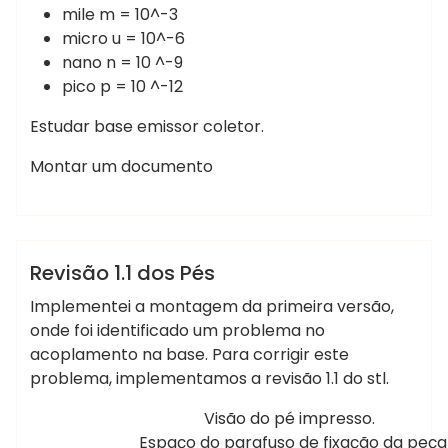
mile m = 10^-3
micro u = 10^-6
nano n = 10 ^-9
pico p = 10 ^-12
Estudar base emissor coletor.
Montar um documento
,
,
Marcelo Martins
20x20
perfil
pes
DOCTO
DOCTO
Revisão 1.1 dos Pés
Implementei a montagem da primeira versão,
onde foi identificado um problema no
acoplamento na base. Para corrigir este
problema, implementamos a revisão 1.1 do stl.
Visão do pé impresso.
Espaço do parafuso de fixação da peça