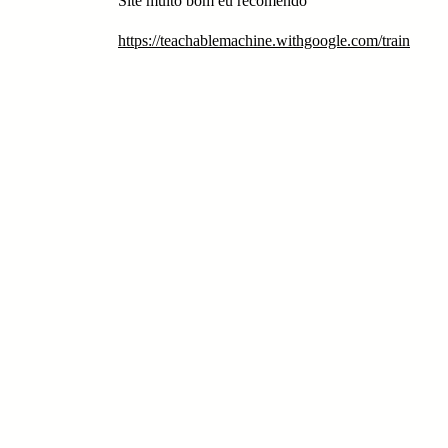
Site muito bom eu recomendo
https://teachablemachine.withgoogle.com/train