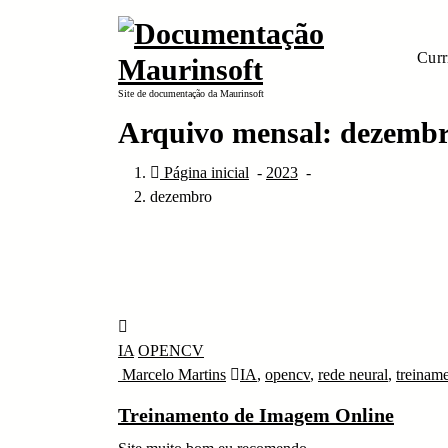
Pular
para
Curr
o
conteúdo
Site de documentação da Maurinsoft
Arquivo mensal: dezembr
Página inicial
-
2023
-
dezembro
IA
OPENCV
Marcelo Martins
IA
,
opencv
,
rede neural
,
treinam
Treinamento de Imagem Online