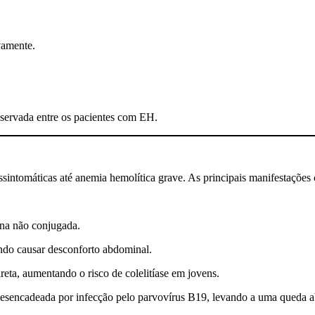
vamente.
observada entre os pacientes com EH.
intomáticas até anemia hemolítica grave. As principais manifestações c
ina não conjugada.
do causar desconforto abdominal.
reta, aumentando o risco de colelitíase em jovens.
nte desencadeada por infecção pelo parvovírus B19, levando a uma qued