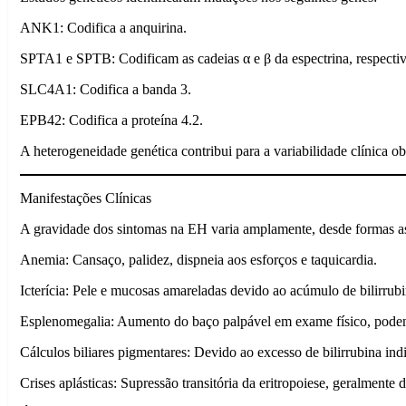
ANK1: Codifica a anquirina.
SPTA1 e SPTB: Codificam as cadeias α e β da espectrina, respecti
SLC4A1: Codifica a banda 3.
EPB42: Codifica a proteína 4.2.
A heterogeneidade genética contribui para a variabilidade clínica 
Manifestações Clínicas
A gravidade dos sintomas na EH varia amplamente, desde formas ass
Anemia: Cansaço, palidez, dispneia aos esforços e taquicardia.
Icterícia: Pele e mucosas amareladas devido ao acúmulo de bilirrub
Esplenomegalia: Aumento do baço palpável em exame físico, poden
Cálculos biliares pigmentares: Devido ao excesso de bilirrubina indi
Crises aplásticas: Supressão transitória da eritropoiese, geralme