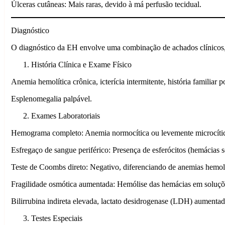
Úlceras cutâneas: Mais raras, devido à má perfusão tecidual.
Diagnóstico
O diagnóstico da EH envolve uma combinação de achados clínicos, la
História Clínica e Exame Físico
Anemia hemolítica crônica, icterícia intermitente, história familiar po
Esplenomegalia palpável.
Exames Laboratoriais
Hemograma completo: Anemia normocítica ou levemente microcítica,
Esfregaço de sangue periférico: Presença de esferócitos (hemácias s
Teste de Coombs direto: Negativo, diferenciando de anemias hemol
Fragilidade osmótica aumentada: Hemólise das hemácias em soluçõe
Bilirrubina indireta elevada, lactato desidrogenase (LDH) aumentad
Testes Especiais