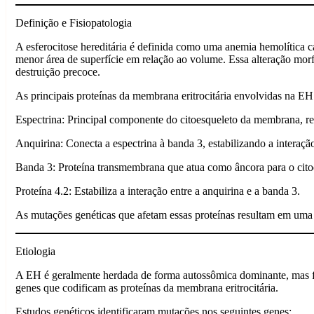
Definição e Fisiopatologia
A esferocitose hereditária é definida como uma anemia hemolítica ca
menor área de superfície em relação ao volume. Essa alteração morf
destruição precoce.
As principais proteínas da membrana eritrocitária envolvidas na EH
Espectrina: Principal componente do citoesqueleto da membrana, res
Anquirina: Conecta a espectrina à banda 3, estabilizando a interação
Banda 3: Proteína transmembrana que atua como âncora para o cito
Proteína 4.2: Estabiliza a interação entre a anquirina e a banda 3.
As mutações genéticas que afetam essas proteínas resultam em uma 
Etiologia
A EH é geralmente herdada de forma autossômica dominante, mas fo
genes que codificam as proteínas da membrana eritrocitária.
Estudos genéticos identificaram mutações nos seguintes genes: