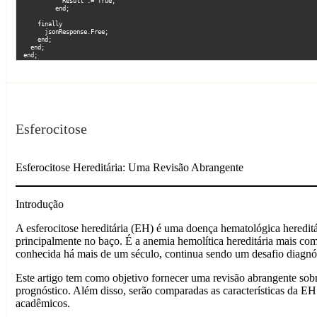
           Result := True;

         end;

    finally

      jsonResponse.Free;

    end;

  end;

end;     
Marcelo Martins
Sem categoria
Esferocitose
Esferocitose Hereditária: Uma Revisão Abrangente
Introdução
A esferocitose hereditária (EH) é uma doença hematológica hereditá
principalmente no baço. É a anemia hemolítica hereditária mais c
conhecida há mais de um século, continua sendo um desafio diagnós
Este artigo tem como objetivo fornecer uma revisão abrangente sobre 
prognóstico. Além disso, serão comparadas as características da EH c
acadêmicos.