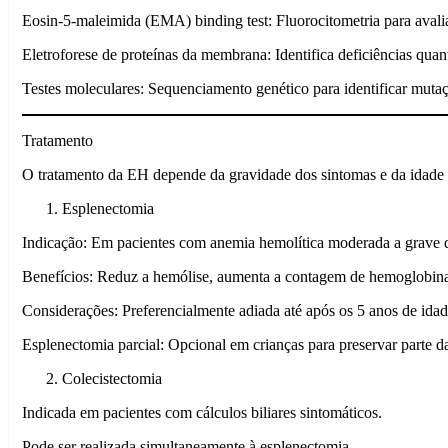
Eosin-5-maleimida (EMA) binding test: Fluorocitometria para aval
Eletroforese de proteínas da membrana: Identifica deficiências quanti
Testes moleculares: Sequenciamento genético para identificar muta
Tratamento
O tratamento da EH depende da gravidade dos sintomas e da idade 
Esplenectomia
Indicação: Em pacientes com anemia hemolítica moderada a grave q
Benefícios: Reduz a hemólise, aumenta a contagem de hemoglobina
Considerações: Preferencialmente adiada até após os 5 anos de idad
Esplenectomia parcial: Opcional em crianças para preservar parte 
Colecistectomia
Indicada em pacientes com cálculos biliares sintomáticos.
Pode ser realizada simultaneamente à esplenectomia.