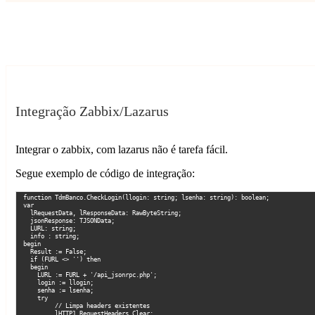
Marcelo Martins
ZABBIX
Integração Zabbix/Lazarus
Integrar o zabbix, com lazarus não é tarefa fácil.
Segue exemplo de código de integração:
function TdmBanco.CheckLogin(llogin: string; lsenha: string): boolean;

var

  lRequestData, lResponseData: RawByteString;

  jsonResponse: TJSONData;

  LURL: string;

  info : string;

begin

  Result := False;

  if (FURL <> '') then

  begin

    LURL := FURL + '/api_jsonrpc.php';

    login := llogin;

    senha := lsenha;

    try

         // Limpa headers existentes

         lHTTP1.RequestHeaders.Clear;
