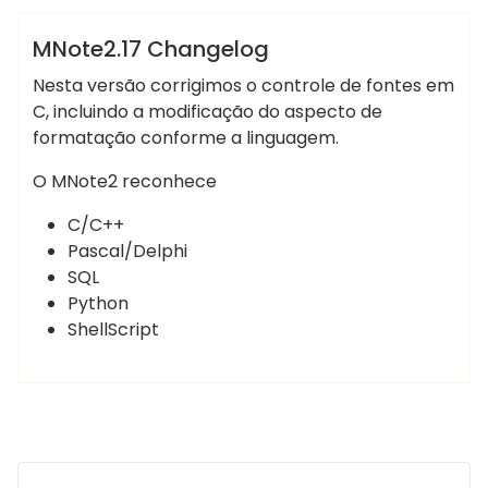
Sem categoria
MNote2.17 Changelog
Nesta versão corrigimos o controle de fontes em
C, incluindo a modificação do aspecto de
formatação conforme a linguagem.
O MNote2 reconhece
C/C++
Pascal/Delphi
SQL
Python
ShellScript