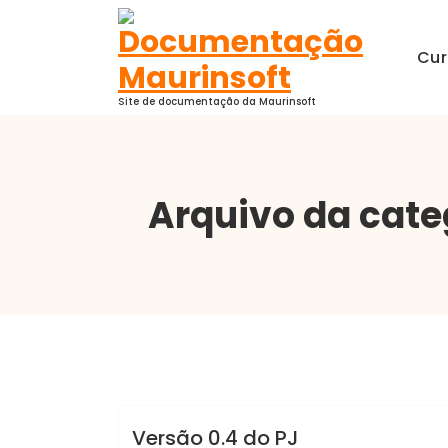
Pular
para
Cur
o
conteúdo
Site de documentação da Maurinsoft
Arquivo da cate
Marcelo Martins
PJ
Versão 0.4 do PJ