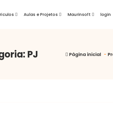
riculos
Aulas e Projetos
Maurinsoft
login
goria: PJ
Página inicial
-
Pr