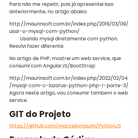
Para não me repetir, pois já apresentei isso
escort
anteriormente, no artigo abaixo:
bayan
ankara
http://maurinsoft.com.br/index.php/2019/03/09/
ankara
usar-o-mysql-com-python/
escort
Usando mysql diretamente com python.
kızılay
Resolvi fazer diferente.
escort
istanbul
No artigo de PHP, mostrei um web service, que
escort
consumi com AngularJS/BootStrap:
ankara
http://maurinsoft.com.br/index.php/2022/02/04
escort
/mysql-com-c-lazarus-python-php-r-parte-3/
ankara
Agora neste artigo, vou consumir tambem o web
rus
service.
escort
escort
GIT do Projeto
çankaya
ankara
https://github.com/marcelomaurin/PythonJS
escort
bayan