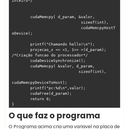
inteiro*/

	cudaMemcpy( d_param, &valor,

                              sizeof(int),

	                      cudaMemcpyHostT
oDevice);

	printf("Chamando hello!\n");

	projecao_x << <1, 1>> >(d_param); 
/*Criação funcao do processador*/

	cudaDeviceSynchronize();

	cudaMemcpy( &valor, d_param,

                             sizeof(int),

cudaMemcpyDeviceToHost);

	printf("pc:%d\n",valor);

	cudaFree(d_param);

	return 0;

}
O que faz o programa
O Programa acima cria uma variavel na placa de