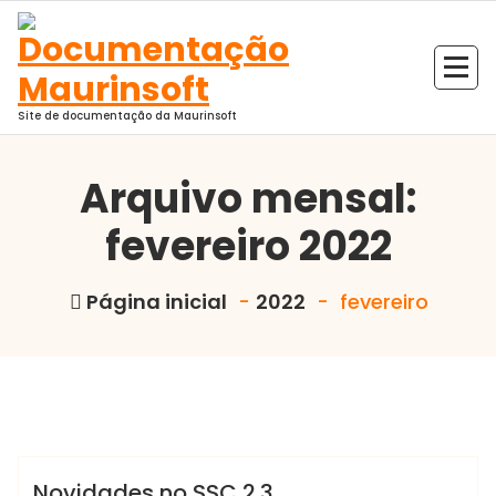
Pular
para
o
conteúdo
Site de documentação da Maurinsoft
Arquivo mensal:
fevereiro 2022
Página inicial
-
2022
-
fevereiro
,
Marcelo Martins
SERIAL
SSC
Delphi
Lazarus
SSC
Novidades no SSC 2.3