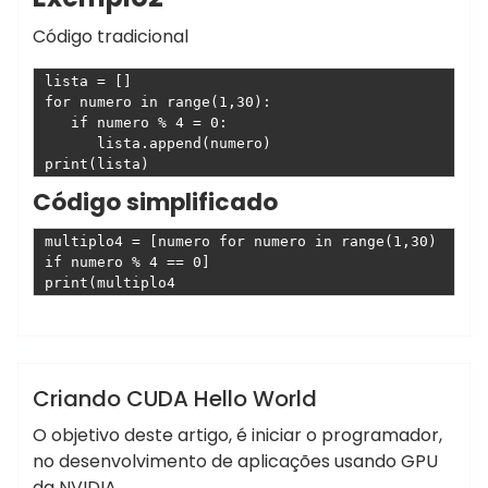
escort
Código tradicional
bayan
istanbul
lista = []

rus
for numero in range(1,30):

Escort
   if numero % 4 = 0:

      lista.append(numero)

atasehir
print(lista)
Escort
Código simplificado
beylikduzu
Escort
multiplo4 = [numero for numero in range(1,30) 
Ankara
if numero % 4 == 0]

Escort
print(multiplo4
malatya
Escort
Marcelo Martins
kuşadası
Escort
CUDA
IA
Sem categoria
Criando CUDA Hello World
gaziantep
O objetivo deste artigo, é iniciar o programador,
Escort
no desenvolvimento de aplicações usando GPU
izmir
da NVIDIA.