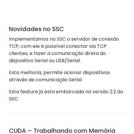
Marcelo Martins
SSC
Novidades no SSC
Implementamos no SSC o servidor de conexão
TCP, com ele é possível conectar via TCP
clientes, e fazer a comunicação direta do
dispositivo Serial ou USB/Serial.
Esta melhoria, permite acionar dispositivos
através de comunicação Serial.
Esta feature já esta embarcada na versão 2.2 do
SSC.
,
Marcelo Martins
C
CUDA
C/C++
CUDA
IA
CUDA – Trabalhando com Memória