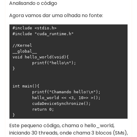
Analisando o código
Agora vamos dar uma olhada no fonte:
#include <stdio.h>

#include "cuda_runtime.h"

//Kernel

__global__

void hello_world(void){

	printf("hello\n");

}

int main(){

	printf("Chamando hello!\n");

	hello_world << <3, 10>> >();

	cudaDeviceSynchronize();

	return 0;

}
Este pequeno código, chama o hello_world,
iniciando 30 threads, onde chama 3 blocos (SMs),