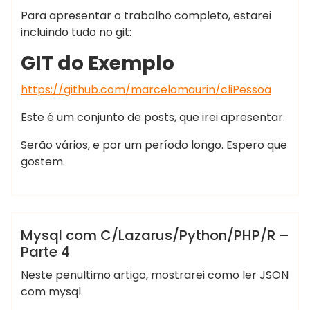
escort
Para apresentar o trabalho completo, estarei
çankaya
incluindo tudo no git:
escort
ankara
GIT do Exemplo
escort
çankaya
https://github.com/marcelomaurin/cliPessoa
escort
Este é um conjunto de posts, que irei apresentar.
escort
ankara
Serão vários, e por um período longo. Espero que
çankaya
gostem.
escort
,
,
,
,
Marcelo
JSON
pandas
python
Web Service
escort
,
Martins
windows
ws
bayan
çankaya
Mysql
PHP
Programação
Python
Mysql com C/Lazarus/Python/PHP/R –
istanbul
Parte 4
rus
escort
Neste penultimo artigo, mostrarei como ler JSON
eryaman
com mysql.
escort