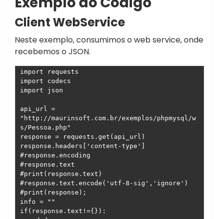
Exemplo do Código
istanbul
Client WebService
rus
Escort
Neste exemplo, consumimos o web service, onde
atasehir
recebemos o JSON.
Escort
beylikduzu
import requests

Escort
import codecs

import json

Ankara
Escort
api_url = 
malatya
"http://maurinsoft.com.br/exemplos/phpmysql/w
Escort
s/Pessoa.php"

response = requests.get(api_url)

kuşadası
response.headers['content-type']

Escort
#response.encoding

gaziantep
#response.text

Escort
#print(response.text)

#response.text.encode('utf-8-sig','ignore')

izmir
#print(response);

Escort
info = ""

if(response.text!={}):
