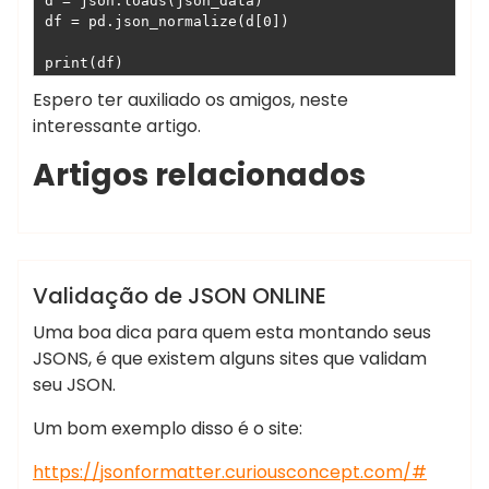
d = json.loads(json_data)

çankaya
df = pd.json_normalize(d[0])

escort
escort
print(df)
bayan
Espero ter auxiliado os amigos, neste
çankaya
interessante artigo.
istanbul
Artigos relacionados
rus
escort
eryaman
,
Marcelo Martins
JSON
Validação
escort
escort
Blog
C/C++
Dicas
PHP
Python
Validação de JSON ONLINE
bayan
Sem categoria
ankara
Uma boa dica para quem esta montando seus
ankara
JSONS, é que existem alguns sites que validam
escort
seu JSON.
kızılay
Um bom exemplo disso é o site:
escort
istanbul
https://jsonformatter.curiousconcept.com/#
escort