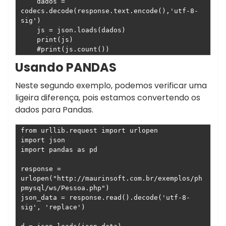
    dados = 
codecs.decode(response.text.encode(),'utf-8-
sig')

    js = json.loads(dados)

    print(js)

Usando PANDAS
Neste segundo exemplo, podemos verificar uma
ligeira diferença, pois estamos convertendo os
dados para Pandas.
ankara
escort
from urllib.request import urlopen

çankaya
import json

escort
import pandas as pd

ankara
escort
response = 
urlopen("http://maurinsoft.com.br/exemplos/ph
çankaya
pmysql/ws/Pessoa.php")

escort
json_data = response.read().decode('utf-8-
escort
sig', 'replace')

ankara