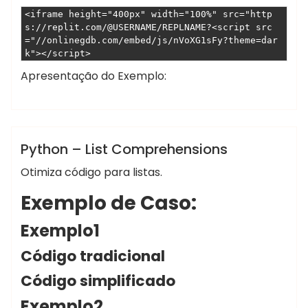
Escort
eryaman
<iframe height="400px" width="100%" src="http
malatya
escort
s://replit.com/@USERNAME/REPLNAME?<script src
Escort
escort
="//onlinegdb.com/embed/js/nVoXG1sFy?theme=dar
kuşadası
bayan
k"></script>
Escort
ankara
Apresentação do Exemplo:
gaziantep
ankara
Escort
escort
,
,
Marcelo Martins
COMPREHENSIONS
LIST
python
izmir
kızılay
Escort
escort
Python
Python – List Comprehensions
istanbul
escort
Otimiza código para listas.
ankara
Exemplo de Caso:
escort
ankara
Exemplo1
rus
Código tradicional
escort
escort
Código simplificado
çankaya
Exemplo2
ankara