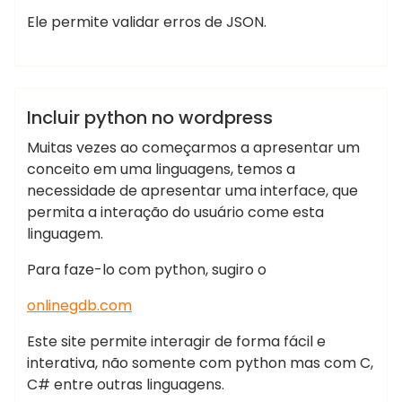
ankara
Ele permite validar erros de JSON.
ankara
escort
escort
ankara
çankaya
Marcelo Martins
rus
escort
escort
ankara
Blog
Dicas
IA
Programação
Python
Incluir python no wordpress
escort
escort
çankaya
Muitas vezes ao começarmos a apresentar um
çankaya
ankara
conceito em uma linguagens, temos a
escort
escort
necessidade de apresentar uma interface, que
escort
bayan
permita a interação do usuário come esta
ankara
istanbul
linguagem.
çankaya
rus
escort
Para faze-lo com python, sugiro o
Escort
escort
atasehir
bayan
onlinegdb.com
Escort
çankaya
beylikduzu
Este site permite interagir de forma fácil e
istanbul
Escort
interativa, não somente com python mas com C,
rus
Ankara
C# entre outras linguagens.
escort