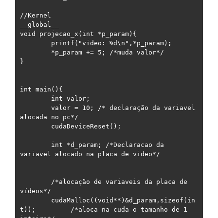
//Kernel

__global__

void projecao_x(int *p_param){

	printf("video: %d\n",*p_param);

	*p_param += 5; /*muda valor*/

}

int main(){

	int valor;

        valor = 10; /* declaração da variavel 
alocada no pc*/

	cudaDeviceReset();

	int *d_param; /*Declaracao da 
variavel alocado na placa de video*/

	/*alocação de variaveis da placa de 
vídeos*/

	cudaMalloc((void**)&d_param,sizeof(in
t));         /*aloca na cuda o tamanho de 1 