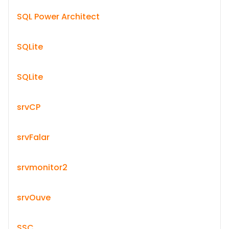
SQL Power Architect
SQLite
SQLite
srvCP
srvFalar
srvmonitor2
srvOuve
SSC